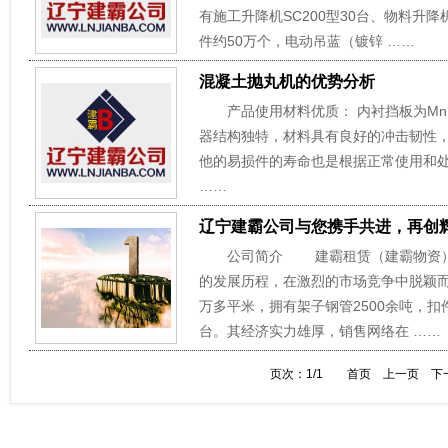
有施工升降机SC200型30台、物料升降机W
件约50万个，电动吊蓝（镀锌 ……
混凝土抛丸机的优势分析
产品使用材料优质： 内衬挡板为Mn12
器结构独特，材料具有良好的冲击韧性
他的易损件的寿命也是根据正常使用和处
……
辽宁建霸公司与您携手共进，再创
公司简介 建霸租赁（建霸物资）是
的发展历程，在激烈的市场竞争中脱颖
万多平米，拥有架子钢管2500余吨，扣件约
台。其经济实力雄厚，销售网络在 ……
页次：1/1
首页
上一页
下