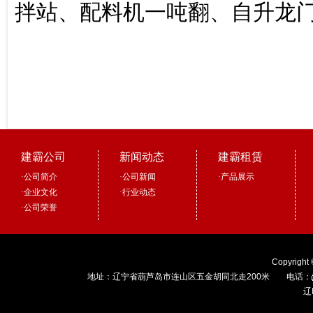
拌站、配料机一吨翻、自升龙
建霸公司
新闻动态
建霸租赁
·
公司简介
·
公司新闻
·
产品展示
·
企业文化
·
行业动态
·
公司荣誉
Copyright
地址：辽宁省葫芦岛市连山区五金胡同北走200米 电话：
辽