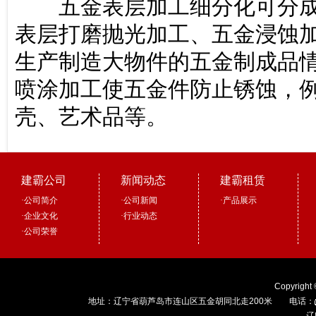
五金表层加工细分化可分成
表层打磨抛光加工、五金浸蚀
生产制造大物件的五金制成品
喷涂加工使五金件防止锈蚀，
壳、艺术品等。
建霸公司
新闻动态
建霸租赁
·
公司简介
·
公司新闻
·
产品展示
·
企业文化
·
行业动态
·
公司荣誉
Copyright
地址：辽宁省葫芦岛市连山区五金胡同北走200米 电话：